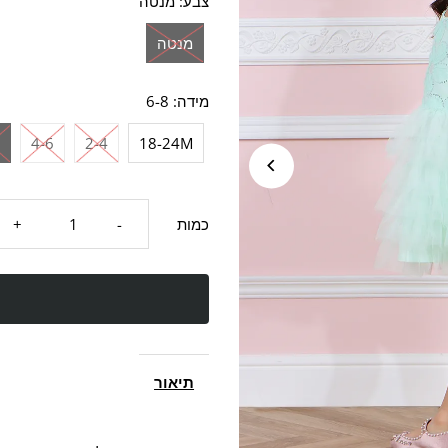
צבע:
מנטה
מנטה
מידה:
6-8
8
4-6
2-4
18-24M
הורדת
תוס
כמות
-
+
כמות
כמו
עבור
עבו
שמלת
שמל
תיאור
אגנסה
אגנ