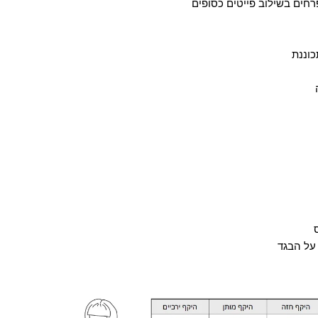
חים בשילוב פייטים כסופים
יה
ית
כוננת
ות
ע
ה
על הבגד