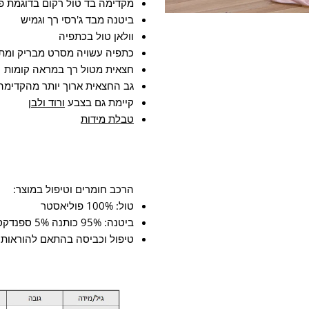
מקדימה בד טול רקום בדוגמת פר
כתפיה
כתפ
ביטנה מבד ג'רסי רך וגמיש
וולאן טול בכתפיה
חצאית
חצא
כתפיה עשויה מסרט מבריק ומת
חצאית מטול רך במראה קומות
טול
טול
גב החצאית ארוך יותר מהקדימה
קיימת גם בצבע
ורוד
ולבן
קומות
קומ
טבלת מידות
בצבע
בצב
מנטה
מנט
הרכב חומרים וטיפול במוצר:
טול: 100% פוליאסטר
ביטנה: 95% כותנה 5% ספנדקס
טיפול וכביסה בהתאם להוראות 