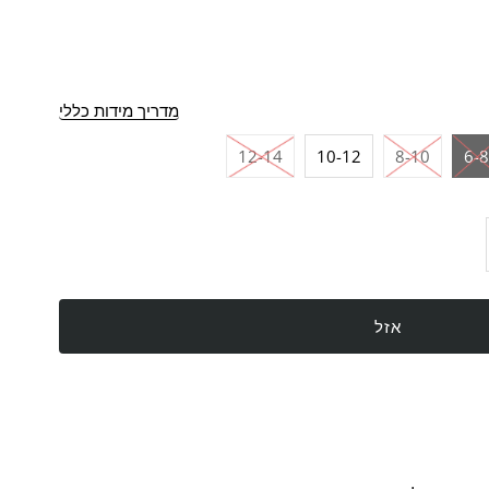
מדריך מידות כללי
12-14
10-12
8-10
6-
פת
ת
ר
ת
סה