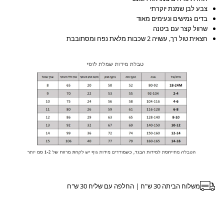
צבע לבן שמנת יוקרתי
&quot;לוסי&quot;
&quot;לוסי&quot;
בדים גמישים ונעימים מאוד
שרוול קצר עם ביטנה
עם
עם
חצאית טול רך, עשויה 2 שכבות מלאת נפח ומסתובבת
חצאית
חצאית
טול
טול
מסתובבת
מסתובבת
בלבן
בלבן
שמנת
שמנת
משלוח הביתה 30 ש"ח | החלפה עם שליח 30 ש"ח